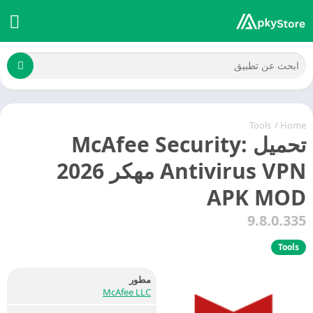
Tools
/
Home
تحميل McAfee Security:
Antivirus VPN مهكر 2026
APK MOD
9.8.0.335
Tools
مطور
McAfee LLC