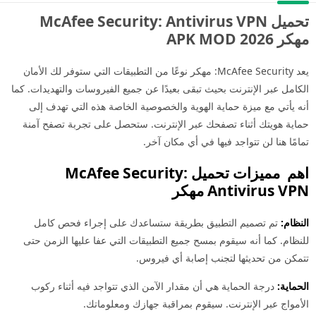
تحميل McAfee Security: Antivirus VPN
مهكر 2026 APK MOD
يعد McAfee Security: مهكر نوعًا من التطبيقات التي ستوفر لك الأمان
الكامل عبر الإنترنت بحيث تبقى بعيدًا عن جميع الفيروسات والتهديدات. كما
أنه يأتي مع ميزة حماية الهوية والخصوصية الخاصة هذه التي تهدف إلى
حماية هويتك أثناء تصفحك عبر الإنترنت. ستحصل على تجربة تصفح آمنة
تمامًا هنا لن تتواجد فيها في أي مكان آخر.
اهم مميزات تحميل McAfee Security:
Antivirus VPN مهكر
النظام:
تم تصميم التطبيق بطريقة ستساعدك على إجراء فحص كامل
للنظام. كما أنه سيقوم بمسح جميع التطبيقات التي عفا عليها الزمن حتى
تتمكن من تحديثها لتجنب إصابة أي فيروس.
الحماية:
درجة الحماية هي أن مقدار الآمن الذي تتواجد فيه أثناء ركوب
الأمواج عبر الإنترنت. سيقوم بمراقبة جهازك ومعلوماتك.