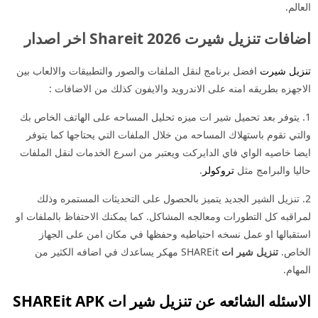
لعالم.
افات تنزيل شيرت 2026 Shareit اخر اصدار
نزيل شيرت
افضل برنامج لنقل الملفات والصور والتطبيقات والالعاب بين
لاجهزه بطريقه امنه على الاندرويد والايفون كذلك من الاضافات :
1. يتوفر بعد تحميل شير ات ميزه تحليل المساحه على الهاتف الخاص بك
التي تقوم باستهلاك المساحه من خلال الملفات التي يحتاجها كما يتوفر
يضا خاصيه الواي فاي الدايركت ويعتبر من اسرع الخدمات لنقل الملفات
اليا والبرامج مثل
تروكولر
.
2. تنزيل الشير الجديد يتميز بالحصول على التحديثات المستمره وذلك
مراقبه كل التطورات ومعالجه المشاكل. كما يمكنك الاحتفاظ بالملفات او
ستقبالها او عمل نسخه احتياطيه وحفظها في مكان امن على الجهاز
لخاص.
تنزيل شير ات
SHAREit مهكر يساعدك في اضافه الكثير من
لمهام.
لاسئله الشائعه عن
تنزيل شير ات SHAREit APK