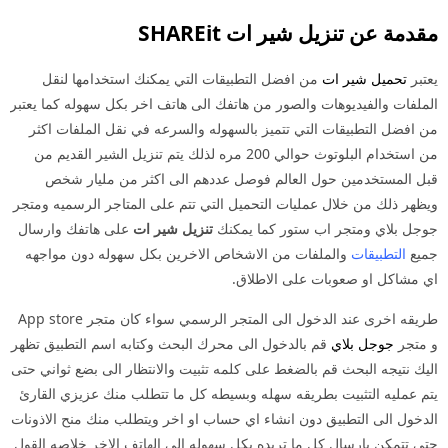
قدمة عن تنزيل شير ات SHAREit
عتبر
تحميل شير ات
من افضل التطبيقات التي يمكنك استخدامها لنقل
لملفات والفيديوهات والصور من هاتفك الى هاتف اخر بكل سهوله كما يعتبر
ن افضل التطبيقات التي تتميز بالسهوله والسرعه في نقل الملفات اكثر
من استخدام البلوتوث حوالي 200 مره لذلك يتم تنزيل الشير القديم من
بل المستخدمين حول العالم فوصل عددهم الى اكثر من مليار شخص
يظهر ذلك من خلال عمليات التحميل التي تتم على المتاجر الرسميه ومتجر
وجل بلاي ومتجر اب ستور كما يمكنك
تنزيل شير ات
على هاتفك وارسال
ميع
التطبيقات
والملفات من الاشخاص الاخرين بكل سهوله دون مواجهه
ي مشاكل او صعوبات على الاطلاق.
طريقه اخرى عند الدخول الى المتجر الرسمي سواء كان متجر App store
 متجر
جوجل بلاي
قم بالدخول الى محرك البحث وكتابه اسم التطبيق تظهر
ليك نتيجه البحث قم بالضغط على كلمه تثبيت والانتظار الى بضع ثواني حتى
تم عمليه التثبيت بطريقه سهله وبسيطه كل ما تتطلب منك عزيزي القارئ
لدخول الى التطبيق دون انشاء اي حساب او اخر ويتطلب منك منح الاذونات
تى تتمكن بارسال كل ما تريده بكل سهوله الى الهاتف الاخر خلاصه القول