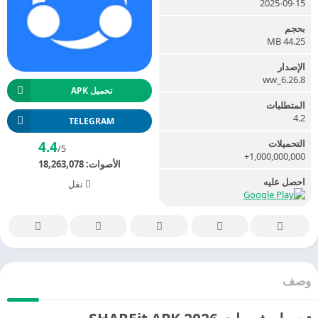
2025-09-15
بحجم
44.25 MB
الإصدار
6.26.8_ww
تحميل APK
المتطلبات
4.2
TELEGRAM
التحميلات
4.4
/5
1,000,000,000+
الأصوات:
18,263,078
احصل عليه
نقل
صف