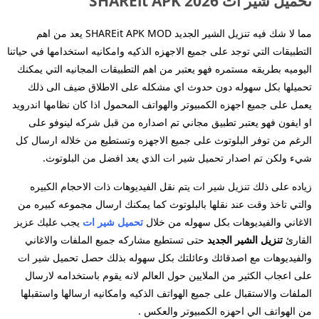
ميل شير ات 2026 SHAREit APK
مما لا شك فيه تنزيل الشير الجديد SHAREit APK MOD يعد من اهم
لتطبيقات التي توجد على جميع الاجهزه الذكيه وامكانيه استخدامها في حياتنا
ليوميه بطريقه مستمره فهو يعتبر من اهم التطبيقات المجانيه التي يمكنك
حميلها بكل سهوله دون حدوث اي مشكله على الاطلاق ضيف الى ذلك
عمل على جميع اجهزه الكمبيوتر والهواتف المحمول اذا كان نظامها اندرويد
و ايفون فهو يعتبر تطبيق مجاني تم اصداره من قبل شركه لينوفو على
لرغم من توفر البلوتوث على جميع الاجهزه وتستطيع من خلاله ارسال كل
يء ولكن تم اصدار تحميل شير ات الذي يعد افضل من البلوتوث.
ياده على ذلك
تنزيل شير ات
يتم نقل الفيديوهات ذات الاحجام الكبيره
التي تاخذ وقت عند نقلها بالبلوتوث كما يمكنك ارسال مجموعه كبيره من
لاغاني والفيديوهات بكل سهوله من خلال
تحميل شير ات
يجب عليك عزيز
لقارئ
تنزيل الشير الجديد
حتى تستطيع مشاركه جميع الملفات والاغاني
الفيديوهات مع اصدقائك وعائلتك بكل سهوله بذلك حصل تحميل شير ات
لى اعجاب الكثير من الملايين حول العالم لانه يقوم باستخدامه لارسال
لملفات والاستقبال على جميع الهواتف الذكيه وامكانيه ارسالها واستقبلها
ن الهواتف الي احهزه الكمبيوتر والعكس .