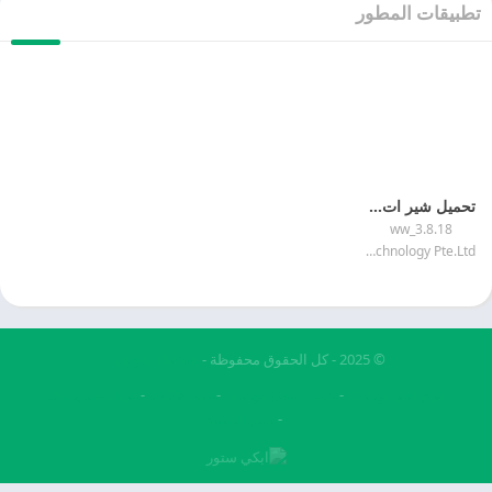
طبيقات المطور
تحميل شير ات لايت 2026 SHAREit Lite بدون اعلانات
3.8.18_ww
Smart Media4U Technology Pte.Ltd.
© 2025 - كل الحقوق محفوظة -
Appyn Theme
فري فاير مهكرة
تحميل بيس مهكرة
بيس 2026
تنزيل فيس بوك
بيس الصينيه