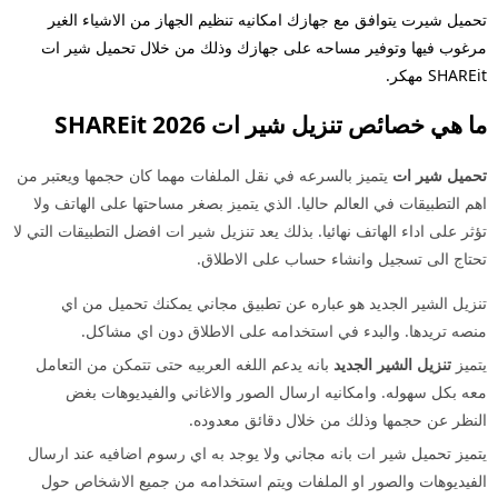
حميل شيرت يتوافق مع جهازك
امكانيه تنظيم الجهاز من الاشياء الغير
رغوب فيها وتوفير مساحه على جهازك وذلك من خلال تحميل شير ات
SHARE مهكر.
ا هي خصائص تنزيل شير ات 2026 SHAREit
حميل شير ات
يتميز بالسرعه في نقل الملفات مهما كان حجمها ويعتبر من
هم التطبيقات في العالم حاليا. الذي يتميز بصغر مساحتها على الهاتف ولا
ؤثر على اداء الهاتف نهائيا. بذلك يعد تنزيل شير ات افضل التطبيقات التي لا
حتاج الى تسجيل وانشاء حساب على الاطلاق.
نزيل الشير الجديد هو عباره عن تطبيق مجاني يمكنك تحميل من اي
نصه تريدها. والبدء في استخدامه على الاطلاق دون اي مشاكل.
تميز
تنزيل الشير الجديد
بانه يدعم اللغه العربيه حتى تتمكن من التعامل
عه بكل سهوله. وامكانيه ارسال الصور والاغاني والفيديوهات بغض
لنظر عن حجمها وذلك من خلال دقائق معدوده.
تميز تحميل شير ات بانه مجاني ولا يوجد به اي رسوم اضافيه عند ارسال
لفيديوهات والصور او الملفات ويتم استخدامه من جميع الاشخاص حول