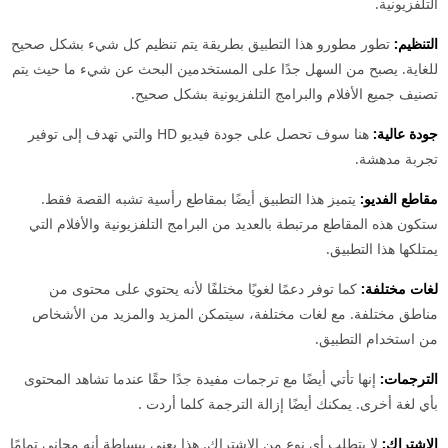
لتلفزيونية.
لتنظيم:
تطور مطورو هذا التطبيق بطريقة يتم تنظيم كل شيء بشكل صحيح
لغاية. يصبح من السهل جدًا على المستخدمين البحث عن شيء ما حيث يتم
صنيف جميع الأفلام والبرامج التلفزيونية بشكل صحيح.
ودة عالية:
هنا سوف تحصل على جودة فيديو HD والتي تهدف إلى توفير
جربة مدهشة.
قاطع الفديو:
يتميز هذا التطبيق أيضًا بمقاطع رأسية تشبه القصة فقط.
تكون هذه المقاطع مرتبطة بالعديد من البرامج التلفزيونية والأفلام التي
متلكها هذا التطبيق.
غات مختلفة:
كما توفر دعمًا لغويًا مختلفًا لأنه يحتوي على محتوى من
ناطق مختلفة. مع لغات مختلفة، سيتمكن المزيد والمزيد من الأشخاص
ن استخدام التطبيق.
لترجمات:
إنها تأتي أيضًا مع ترجمات مفيدة جدًا حقًا عندما تشاهد المحتوى
أي لغة أخرى. يمكنك أيضًا إزالة الترجمة كلما أردت .
لاشتراك:
لا يتطلب أي نوع من الاشتراك. هذا يعني ببساطة أنه مجاني تمامًا