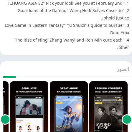
1. "CHUANG ASIA S2" Pi
2. "Guardians of the Dafeng" Wang Hedi Solves Cases to
Uphold Justic
3. "Love Game in Eastern Fantasy" Yu Shuxin's guide to pursue
Ding Yuxi
4. "The Rise of Ning"Zhang Wanyi and Ren Min cure each
other
لصور