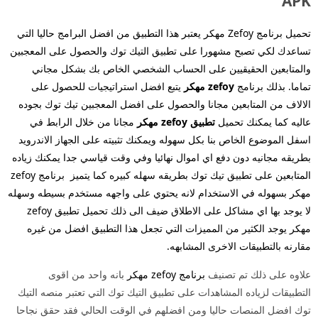
APK
تحميل برنامج Zefoy مهكر يعتبر هذا التطبيق من افضل البرامج حاليا التي
تساعدك لكي تصبح مشهورا على تطبيق التيك توك والحصول على المعجبين
والمتابعين الحقيقيين على الحساب الشخصي الخاص بك بشكل مجاني
تماما. بذلك برنامج
zefoy مهكر
يتبع افضل استراتيجيات للحصول على
الالاف من المتابعين مجانا والحصول على افضل المعجبين تيك توك بجوده
عاليه كما يمكنك تحميل
تطبيق zefoy مهكر
مجانا من خلال الرابط في
اسفل الموضوع الخاص بنا بكل سهوله ويمكنك تثبيته على الجهاز الاندرويد
بطريقه مجانيه دون دفع اي اموال نهائيا وفي وقت قياسي جدا يمكنك زياده
المتابعين على تطبيق تيك توك بطريقه سهله كبيره كما يتميز برنامج zefoy
مهكر بسهوله في الاستخدام لانه يحتوي على واجهه مستخدم بسيطه وسهله
لا يوجد بها اي مشاكل على الاطلاق ضيف الى ذلك تحميل تطبيق zefoy
مهكر يوجد الكثير من المميزات التي تجعل هذا التطبيق افضل من غيره
مقارنه بالتطبيقات الاخرى المشابهه.
علاوه على ذلك تم تصنيف
برنامج zefoy مهكر
بانه واحد من اقوى
التطبيقات لزياده المشاهدات على تطبيق التيك توك التي تعتبر منصه التيك
توك افضل المنصات حاليا ومن افضلهم في الوقت الحالي فقد حقق نجاحا