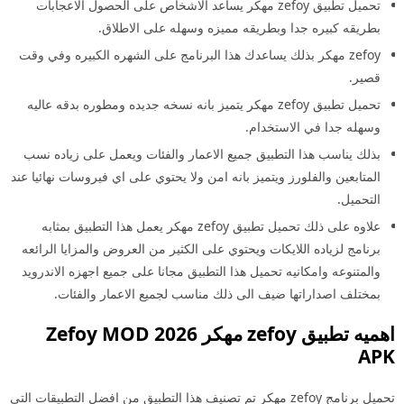
تحميل تطبيق zefoy مهكر يساعد الاشخاص على الحصول الاعجابات
بطريقه كبيره جدا وبطريقه مميزه وسهله على الاطلاق.
zefoy مهكر بذلك يساعدك هذا البرنامج على الشهره الكبيره وفي وقت
قصير.
تحميل تطبيق zefoy مهكر يتميز بانه نسخه جديده ومطوره بدقه عاليه
وسهله جدا في الاستخدام.
بذلك يناسب هذا التطبيق جميع الاعمار والفئات ويعمل على زياده نسب
المتابعين والفلورز ويتميز بانه امن ولا يحتوي على اي فيروسات نهائيا عند
التحميل.
علاوه على ذلك تحميل تطبيق zefoy مهكر يعمل هذا التطبيق بمثابه
برنامج لزياده اللايكات ويحتوي على الكثير من العروض والمزايا الرائعه
والمتنوعه وامكانيه تحميل هذا التطبيق مجانا على جميع اجهزه الاندرويد
بمختلف اصداراتها ضيف الى ذلك مناسب لجميع الاعمار والفئات.
اهميه تطبيق
zefoy
مهكر 2026 Zefoy MOD
APK
تحميل برنامج zefoy مهكر تم تصنيف هذا التطبيق من افضل التطبيقات التي