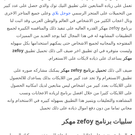
تعمل على زياده المتابعين على تطبيق التيك توك والذي حصل على عدد كبير
من التحميلات على المتجر الرسمي
جوجل بلاي
وعلى جميع المتاجر الاخرى
ونال اعجاب الكثير من الاشخاص في العالم والوطن العربي وقد اثبت لنا
برنامج zefoy مهكر القدره العاليه على تنفيذ ذلك والمنافسه الكبيره لجميع
التطبيقات المشابهه له في هذا المجال كما يوجد العديد من المميزات
المفتوحه والمجانيه لجميع الاشخاص حتى يمكنهم استخدامها بكل سهوله
وليست متوفره في اي تطبيق اخر ضيف الى ذلك تحميل تطبيق
zefoy
مهكر
يساعدك على ذياده لايكات على الانستغرام.
ضيف الى ذلك
تحميل برنامج zefoy مهكر
يمكنك مشاركه صوره على
تطبيق الانستغرام ولا تجد عدد كبير من اللايكات بذلك يساعدك للالحصول
على اللايكات بعدد كبير من اشخاص ليس متابعين لديك امكانيه الحصول
على اللايكات كثيرا من خلال افضل برنامج لزياده الاعجابات ونسب
المشاهده والتعليقات ويتميز هذا التطبيق بسهوله كبيره في الاستخدام وانه
مجاني تماما من دون دفع اموال ذياده على ذلك تحميل
سلبيات برنامج zefoy مهكر
البرنامج يحتوي على اعلانات تسبب ازعاج للمستخدمين يمكنك الوصول