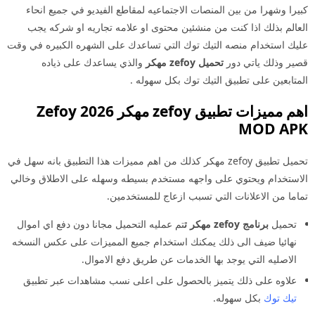
كبيرا وشهرا من بين المنصات الاجتماعيه لمقاطع الفيديو في جميع انحاء
العالم بذلك اذا كنت من منشئين محتوى او علامه تجاريه او شركه يجب
عليك استخدام منصه التيك توك التي تساعدك على الشهره الكبيره في وقت
قصير وذلك ياتي دور
تحميل zefoy مهكر
والذي يساعدك على ذياده
المتابعين على تطبيق التيك توك بكل سهوله .
اهم مميزات تطبيق
zefoy
مهكر 2026 Zefoy
MOD APK
تحميل تطبيق zefoy مهكر كذلك من اهم مميزات هذا التطبيق بانه سهل في
الاستخدام ويحتوي على واجهه مستخدم بسيطه وسهله على الاطلاق وخالي
تماما من الاعلانات التي تسبب ازعاج للمستخدمين.
تحميل
برنامج zefoy مهكر ت
تم عمليه التحميل مجانا دون دفع اي اموال
نهائيا ضيف الى ذلك يمكنك استخدام جميع المميزات على عكس النسخه
الاصليه التي يوجد بها الخدمات عن طريق دفع الاموال.
علاوه على ذلك يتميز بالحصول على اعلى نسب مشاهدات عبر تطبيق
تيك توك
بكل سهوله.