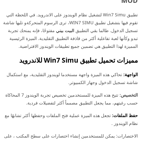
MOD
تطبيق Win7 Simu لتشغيل نظام الويندوز على الاندرويد. في اللحظة التي
تقوم فيها بتشغيل تطبيق WIN7 SIMU، ترى الرسوم المتحركةو تليها شاشة
تسجيل الدخول. طالما بقي التطبيق
البيت بيتي
مفتوحًا، فإنه يمنحك تجربة
تبدو وكأنها لعبة تفاعلية أكثر من قاذفة التطبيق التقليدية. الميزة الرئيسية
المميزة لهذا التطبيق هي تضمين جميع تطبيقات الويندوز الافتراضية.
مميزات تحميل تطبيق Win7 Simu للاندرويد
الواجهة:
تحاكي هذه الميزة واجهة مستخدما لويندوز التقليدية، مع استكمال
شاشة تسجيل الدخول وجهاز الكمبيوتر.
التخصيص:
تتيح هذه الميزة للمستخدمين تخصيص تجربة الويندوز 7 المحاكاة
حسب رغبتهم، مما يجعل التطبيق مصمماً أكثر لتفضيلات فردية.
حفظ الملفات:
تجعل هذه الميزة عملية فتح الملفات وحفظها أكثر تشابهًا مع
نظام الويندوز .
الاختصارات: يمكن للمستخدمين إنشاء اختصارات على سطح المكتب ، على