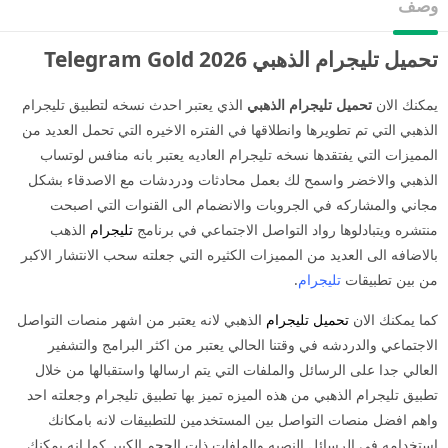
وصف
تحميل تليجرام الذهبي 2026 Telegram Gold
يمكنك الان
تحميل تليجرام الذهبي
الذي يعتبر احدث نسخه لتطبيق تليجرام
الذهبي التي تم تطويرها وانطلاقها في الفتره الاخيره التي تحمل العديد من
المميزات التي يفتقدها نسخه تليجرام العاديه يعتبر بانه منافس لوتساب
الذهبي والاخضر واسمح لك بعمل محادثات ودردشات مع الاصدقاء بشكل
مجاني والمشاركه في الجروبات والانضمام الى القنوات التي اصبحت
منتشره ويتبادلوها رواد التواصل الاجتماعي في برنامج
تليجرام
الذهب
بالاضافه الى العديد من المميزات الكثيره التي جعلته سحب الانتشار الاكبر
من بين تطبيقات
تليجرام
.
كما يمكنك الان
تحميل تليجرام
الذهبي لانه يعتبر من اشهر منصات التواصل
الاجتماعي والدردشه في وقتنا الحالي يعتبر من اكثر البرامج والتشفير
العالي جدا على الرسائل والملفات التي يتم ارسالها واستقبالها من خلال
تطبيق تليجرام الذهبي من هذه الميزه تميز بها تطبيق تليجرام وجعلته احد
واهم افضل منصات التواصل بين المستخدمين للتطبيقات لانه بامكانك
استخدامه في الرسائل النصيه والملفات ذات الحجم الكبير كما انه يمكنك