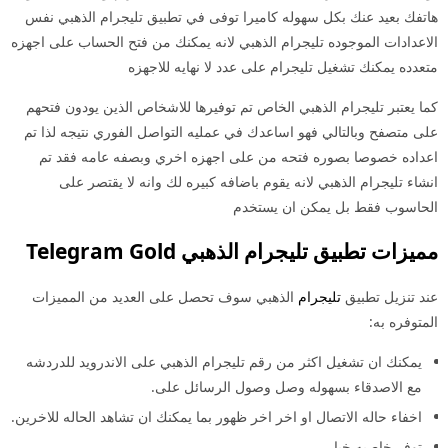
هاتفك بعيد عنك بكل سهوله كاميرا توفى في تطبيق تليجرام الذهبي نفس
الاعدادات الموجوده تليجرام الذهبي لانه يمكنك من فتح الحساب على اجهزه
متعدده يمكنك تشغيل تليجرام على عدد لا نهايه للاجهزه
كما يعتبر تليجرام الذهبي الخاص تم توفيرها للاشخاص الذين يودون فتحهم
على متصفح وبالتالي فهو اساعدك في عمليه التواصل الفوري نتيجه لذا تم
اعداده خصوصا بصوره فتحه من على اجهزه اخري وبصفه عامه فقد تم
انشاء تليجرام الذهبي لانه يقوم باضافه كبيره لك وانه لا يقتصر على
الحاسوب فقط بل يمكن ان يستخدم
مميزات تطبيق تليجرام الذهبي Telegram Gold
عند تنزيل تطبيق
تليجرام
الذهبي سوف تحصل على العديد من المميزات
المتوفره به:
يمكنك ان تشغيل اكثر من رقم تليجرام الذهبي على الاندرويد للدردشه
مع الاصدقاء بسهوله وصل وصول الرسائل على.
اخفاء حاله الاتصال او اخر اخر ظهور بما يمكنك ان تشاهد الحاله للاخرين.
توفر خاصيه خيار.