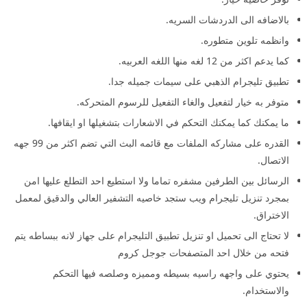
بالاضافه الى الدردشات السريه.
وانظمه تلوين متطوره.
كما يدعم اكثر من 12 لغه منها اللغه العربيه.
تطبيق تليجرام الذهبي على سيمات جميله جدا.
متوفر به خيار لتفعيل والغاء التفعيل للرسوم المتحركه.
ما يمكنك كما يمكنك التحكم في الاشعارات بتشغيلها او ايقافها.
القدره على مشاركه الملفات مع قائمه البث التي تضم اكثر من 99 جهه
الاتصال.
الرسائل بين الطرفين مشفره تماما ولا استطيع احد التطلع عليها امن
بمجرد تنزيل تليجرام ويب ستجد خاصيه التشفير العالي والدقيق لمعمل
الاختراق.
لا تحتاج الى تحميل او تنزيل تطبيق التليجرام على جهاز لانه ببساطه يتم
فتحه من خلال احد المتصفحات جوجل كروم
يحتوي على واجهه راسيه بسيطه ومميزه وصلصه فيها التحكم
والاستخدام.