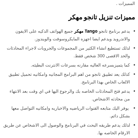
المميزات .
مميزات تنزيل تانجو مهكر
يدعم برنامج تانجو
Tango مهكر
جميع الهواتف الذكيه على الايفون
والاندرويد ويدعم ايضا اجهزه المايكروسوفت والويندوز.
لذلك تستطيع انشاء الكثير من المجموعات والجروبات لاجراء المحادثات
والحد الاقصى 300 شخص فقط.
كما يتميزبسرعه العاليه مقارنه بسرعات الانترنت البطيئه.
كذلك يعد تطبيق تانجو من اهم البرامج المجانيه وامكانيه تحميل تطبيق
الالعاب الخاص بهذا البرنامج.
يدعم فتح المحادثات الخاصه بك والرجوع اليها في اي وقت بعد الانتهاء
من محادثه الاشخاص.
يوفر اليك متابعه القنوات الرياضيه والاخباريه وامكانيه التواصل معها
بشكل دائم.
لذلك يدعم طريقه البحث في البرنامج والوصول الى الاشخاص عن طريق
الارقام الخاصه بها.