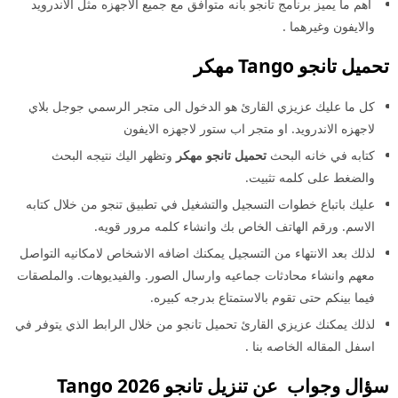
اهم ما يميز برنامج تانجو بانه متوافق مع جميع الاجهزه مثل الاندرويد
والايفون وغيرهما .
تحميل تانجو Tango مهكر
كل ما عليك عزيزي القارئ هو الدخول الى متجر الرسمي جوجل بلاي
لاجهزه الاندرويد. او متجر اب ستور لاجهزه الايفون
كتابه في خانه البحث
تحميل تانجو مهكر
وتظهر اليك نتيجه البحث
والضغط على كلمه تثبيت.
عليك باتباع خطوات التسجيل والتشغيل في تطبيق تنجو من خلال كتابه
الاسم. ورقم الهاتف الخاص بك وانشاء كلمه مرور قويه.
لذلك بعد الانتهاء من التسجيل يمكنك اضافه الاشخاص لامكانيه التواصل
معهم وانشاء محادثات جماعيه وارسال الصور. والفيديوهات. والملصقات
فيما بينكم حتى تقوم بالاستمتاع بدرجه كبيره.
لذلك يمكنك عزيزي القارئ تحميل تانجو من خلال الرابط الذي يتوفر في
اسفل المقاله الخاصه بنا .
سؤال وجواب عن تنزيل تانجو 2026 Tango