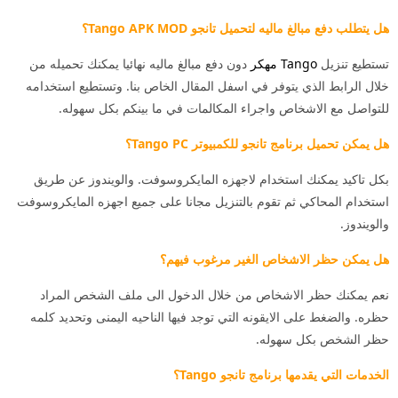
هل يتطلب دفع مبالغ ماليه لتحميل تانجو Tango APK MOD؟
تستطيع تنزيل
Tango مهكر
دون دفع مبالغ ماليه نهائيا يمكنك تحميله من
خلال الرابط الذي يتوفر في اسفل المقال الخاص بنا. وتستطيع استخدامه
للتواصل مع الاشخاص واجراء المكالمات في ما بينكم بكل سهوله.
هل يمكن تحميل برنامج تانجو للكمبيوتر Tango PC؟
بكل تاكيد يمكنك استخدام لاجهزه المايكروسوفت. والويندوز عن طريق
استخدام المحاكي ثم تقوم بالتنزيل مجانا على جميع اجهزه المايكروسوفت
والويندوز.
هل يمكن حظر الاشخاص الغير مرغوب فيهم؟
نعم يمكنك حظر الاشخاص من خلال الدخول الى ملف الشخص المراد
حظره. والضغط على الايقونه التي توجد فيها الناحيه اليمنى وتحديد كلمه
حظر الشخص بكل سهوله.
الخدمات التي يقدمها برنامج تانجو Tango؟