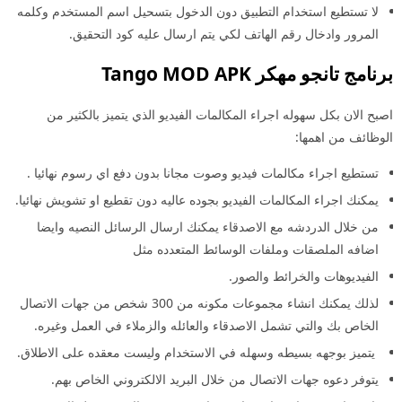
لا تستطيع استخدام التطبيق دون الدخول بتسحيل اسم المستخدم وكلمه
المرور وادخال رقم الهاتف لكي يتم ارسال عليه كود التحقيق.
برنامج تانجو مهكر Tango MOD APK
اصبح الان بكل سهوله اجراء المكالمات الفيديو الذي يتميز بالكثير من
الوظائف من اهمها:
تستطيع اجراء مكالمات فيديو وصوت مجانا بدون دفع اي رسوم نهائيا .
يمكنك اجراء المكالمات الفيديو بجوده عاليه دون تقطيع او تشويش نهائيا.
من خلال الدردشه مع الاصدقاء يمكنك ارسال الرسائل النصيه وايضا
اضافه الملصقات وملفات الوسائط المتعدده مثل
الفيديوهات والخرائط والصور.
لذلك يمكنك انشاء مجموعات مكونه من 300 شخص من جهات الاتصال
الخاص بك والتي تشمل الاصدقاء والعائله والزملاء في العمل وغيره.
يتميز بوجهه بسيطه وسهله في الاستخدام وليست معقده على الاطلاق.
يتوفر دعوه جهات الاتصال من خلال البريد الالكتروني الخاص بهم.