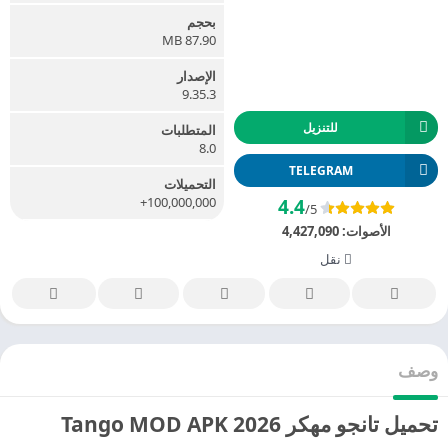
بحجم
87.90 MB
الإصدار
9.35.3
للتنزيل
المتطلبات
8.0
TELEGRAM
التحميلات
100,000,000+
4.4
/5
الأصوات:
4,427,090
نقل
وصف
تحميل تانجو مهكر 2026 Tango MOD APK