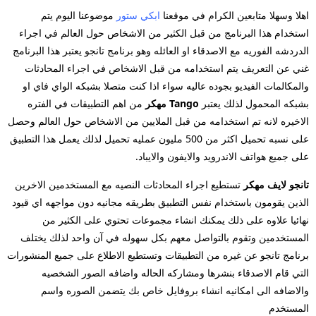
اهلا وسهلا متابعين الكرام في موقعنا
ابكي ستور
موضوعنا اليوم يتم
استخدام هذا البرنامج من قبل الكثير من الاشخاص حول العالم في اجراء
الدردشه الفوريه مع الاصدقاء او العائله وهو برنامج تانجو يعتبر هذا البرنامج
غني عن التعريف يتم استخدامه من قبل الاشخاص في اجراء المحادثات
والمكالمات الفيديو بجوده عاليه سواء اذا كنت متصلا بشبكه الواي فاي او
بشبكه المحمول لذلك يعتبر
Tango
مهكر
من اهم التطبيقات في الفتره
الاخيره لانه تم استخدامه من قبل الملايين من الاشخاص حول العالم وحصل
على نسبه تحميل اكثر من 500 مليون عمليه تحميل لذلك يعمل هذا التطبيق
على جميع هواتف الاندرويد والايفون والايباد.
تانجو لايف
مهكر
تستطيع اجراء المحادثات النصيه مع المستخدمين الاخرين
الذين يقومون باستخدام نفس التطبيق بطريقه مجانيه دون مواجهه اي قيود
نهائيا علاوه على ذلك يمكنك انشاء مجموعات تحتوي على الكثير من
المستخدمين وتقوم بالتواصل معهم بكل سهوله في آن واحد لذلك يختلف
برنامج تانجو عن غيره من التطبيقات وتستطيع الاطلاع على جميع المنشورات
التي قام الاصدقاء بنشرها ومشاركه الحاله واضافه الصور الشخصيه
والاضافه الى امكانيه انشاء بروفايل خاص بك يتضمن الصوره واسم
المستخدم