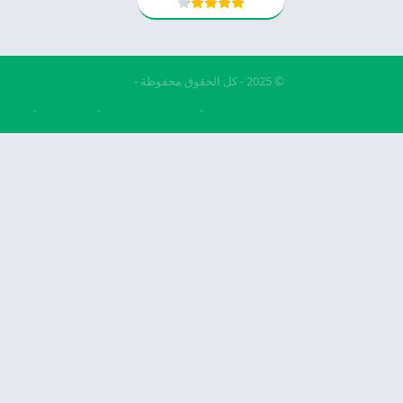
© 2025 - كل الحقوق محفوظة -
Appyn Theme
فري فاير مهكرة
تحميل بيس مهكرة
بيس 2026
تنزيل