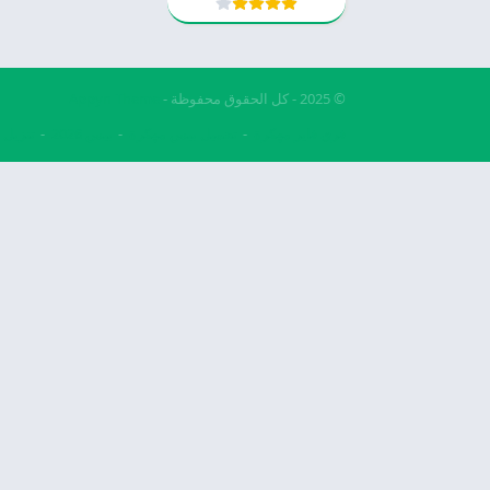
© 2025 - كل الحقوق محفوظة -
Appyn Theme
فري فاير مهكرة
تحميل بيس مهكرة
بيس 2026
تنزيل