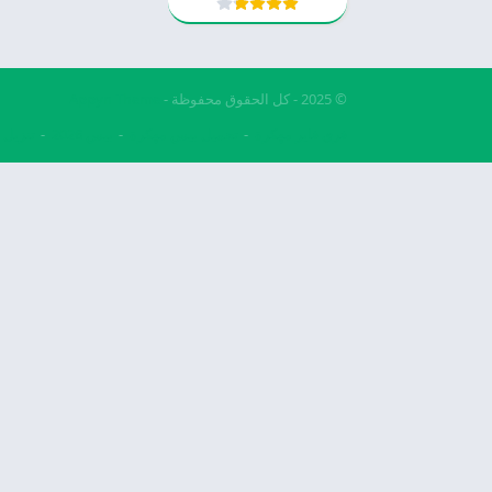
© 2025 - كل الحقوق محفوظة -
Appyn Theme
فري فاير مهكرة
تحميل بيس مهكرة
بيس 2026
تنزيل