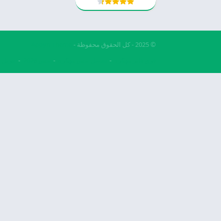
© 2025 - كل الحقوق محفوظة -
Appyn Theme
فري فاير مهكرة
تحميل بيس مهكرة
بيس 2026
تنزيل