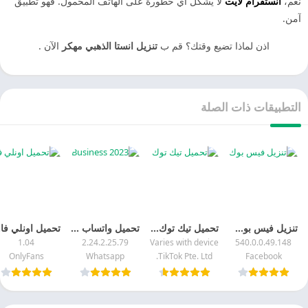
نعم،
انستقرام لايت
لا يشكل أي خطورة على الهاتف المحمول. فهو تطبيق
آمن.
اذن لماذا تضيع وقتك؟ قم ب
تنزيل انستا الذهبي مهكر
الآن .
التطبيقات ذات الصلة
تنزيل فيس بوك 2026 Facebook‎ APK‏ اخر اصدار مجانا
تحميل تيك توك لايت 2026 TikTok Lite APK
تحميل واتساب للاعمال 2025 WhatsApp Business اخر تحديث مجانا
تحم
1.04
2.24.2.25.79
Varies with device
540.0.0.49.148
OnlyFans
Whatsapp
TikTok Pte. Ltd.
Facebook