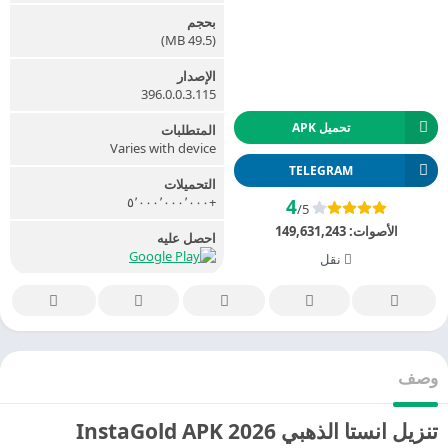
بحجم
(49.5 MB)
الإصدار
396.0.0.3.115
تحميل APK
المتطلبات
Varies with device
TELEGRAM
التحميلات
+٥٬٠٠٠٬٠٠٠٬٠٠٠
4
/5
الأصوات:
149,631,243
احصل عليه
نقل
وصف
تنزيل انستا الذهبي 2026 InstaGold APK