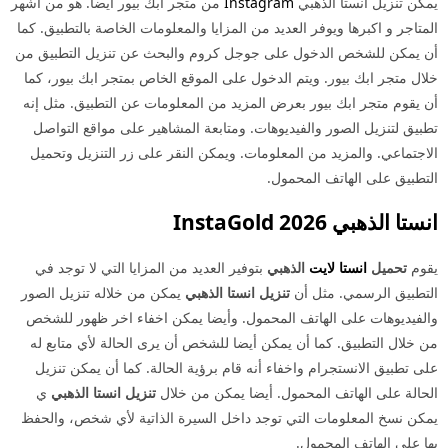
يمكن تنزيل انستا الذهبي
Instagram
من متجر ابك بيور أيضا. هو من أشهر
المتاجر و اكبرها ويوفر العديد من المزايا والمعلومات الخاصة بالتطبيق. كما
أن يمكن للشخص الدخول على جوجل كروم والبحث عن تنزيل التطبيق من
خلال متجر ابك بيور. ويتم الدخول على الموقع الخاص بمتجر ابك بيور، كما
أن يقوم متجر ابك بيور بعرض المزيد من المعلومات عن التطبيق. مثل إنه
تطبيق لتنزيل الصور والفيديوهات. ومتابعة المشاهير على مواقع التواصل
الاجتماعي. والمزيد من المعلومات. ويمكن النقر على زر التنزيل وتحميل
التطبيق على الهاتف المحمول.
انستا الذهبي 2026 InstaGold
يقوم
تحميل
انستا لايت
الذهبي
بتوفير العديد من المزايا التي لا توجد في
التطبيق الرسمي. مثل أن
تنزيل انستا الذهبي
يمكن من خلاله تنزيل الصور
والفيديوهات على الهاتف المحمول. وأيضا يمكن اخفاء اخر ظهور للشخص
من خلال التطبيق. كما أن يمكن أيضا للشخص أن يرى الحالة لأي متابع له
على تطبيق الانستجرام واخفاء أنه قام برؤية الحالة. كما أن يمكن تنزيل
الحالة على الهاتف المحمول. أيضا يمكن من خلال
تنزيل انستا الذهبي
ي
يمكن نسخ المعلومات التي توجد داخل السيرة الذاتية لأي شخص، والحفظ
بها على الهاتف المحمول.