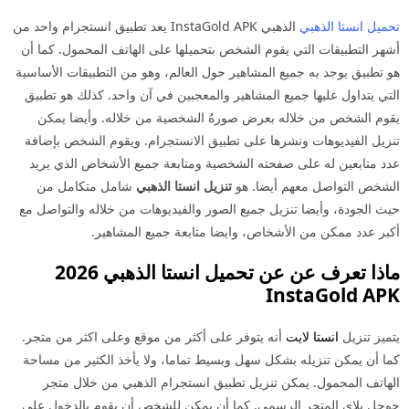
تحميل انستا الذهبي
الذهبي InstaGold APK يعد تطبيق انستجرام واحد من
أشهر التطبيقات التي يقوم الشخص بتحميلها على الهاتف المحمول. كما أن
هو تطبيق يوجد به جميع المشاهير حول العالم، وهو من التطبيقات الأساسية
التي يتداول عليها جميع المشاهير والمعجبين في آن واحد. كذلك هو تطبيق
يقوم الشخص من خلاله بعرض صورهُ الشخصية من خلاله. وأيضا يمكن
تنزيل الفيديوهات ونشرها على تطبيق الانستجرام. ويقوم الشخص بإضافة
عدد متابعين له على صفحته الشخصية ومتابعة جميع الأشخاص الذي يريد
الشخص التواصل معهم أيضا. هو
تنزيل انستا الذهبي
شامل متكامل من
حيث الجودة، وأيضا تنزيل جميع الصور والفيديوهات من خلاله والتواصل مع
أكبر عدد ممكن من الأشخاص، وايضا متابعة جميع المشاهير.
ماذا تعرف عن عن تحميل انستا الذهبي 2026
InstaGold APK
يتميز تنزيل
انستا لايت
أنه يتوفر على أكثر من موقع وعلى اكثر من متجر.
كما أن يمكن تنزيله بشكل سهل وبسيط تماما، ولا يأخذ الكثير من مساحة
الهاتف المحمول. يمكن تنزيل تطبيق انستجرام الذهبي من خلال متجر
جوجل بلاي المتجر الرسمي. كما أن يمكن للشخص أن يقوم بالدخول على