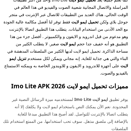
المراسلة والاتصال المجانية شعبية الصوت والفيديو في هذا العالم في
الوقت الحالي. هناك العديد من التطبيقات للاتصال عبر الإنترنت في متجر
جوجل بلاي ولكن
تحميل ايمو لايت
فقط توفر لنا أفضل مكالمة عالية الجودة
مع الحد الأدنى من استخدام البيانات. يتطلب هذا التطبيق اتصالا بالإنترنت
وهو مدعوم من قبل اندرويد و الايفون و والكمبيوتر . أفضل جزء من هذا
التطبيق هو أنه خفيف جدا حجم
ايمو لايت
صغير. لا يتطلب الكثير من
مساحة الذاكرة. تحميل ايمو لايت لديها الكثير من الملصقات المدهشة في
البناء والتي هي جذابة للغاية. إنه مجاني ويمكن لكل مستخدم
تنزيل ايمو
لايت
على أجهزة للاندرويد و الايفون و للاويندوز الخاصة به ويمكنه الاستمتاع
بالفيديو والصوت.
مميزات تحميل ايمو لايت 2026 Imo Lite APK
يوفر تطبيق
ايمو لايت
Imo Lite
لمستخدميه ميزة الرسائل النصية غير
المحدودة. نعم الآن يمكنك النص باستخدام ايمو لايت ولا يكلفك إلا أنه
يتطلب اتصالا بالإنترنت للتواصل. لقد أصبح هذا التطبيق مبدعا للغاية
بالإضافة إلى ملصق مذهل. سوف تحب استخدامها. من الممتع استخدام تلك
الملصقات