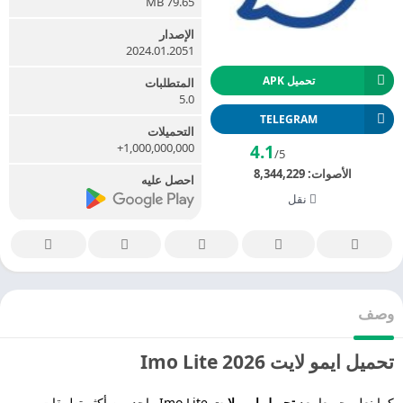
79.65 MB
الإصدار
2024.01.2051
تحميل APK
المتطلبات
5.0
TELEGRAM
التحميلات
1,000,000,000+
4.1
/5
الأصوات:
8,344,229
احصل عليه
نقل
وصف
تحميل ايمو لايت 2026 Imo Lite
كما نعلم جميعا يعد
تحميل ايمو لايت
Imo Lite واحد من أكثر تطبيقات