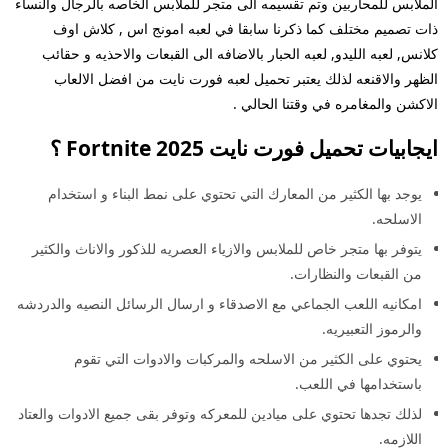
الملابس للمحاربين وتم تقسيمه الى متجر للملابس الخاصه بالرجال والنساء
ذات تصميم مختلف كما ذكرنا سابقا في لعبه امونج اس , كلاش اوف
كلانس, لعبه الليدو, لعبه الحبار بالاضافه الى القبعات والاحذيه و حقائب
الظهر والاقنعه لذلك يعتبر تحميل لعبه فورت نايت من افضل الالعاب
الاكشن والمغامره في وقتنا الحالي .
ايجابيات تحميل فورت نايت 2025 Fortnite ؟
يوجد بها الكثير من المعارك التي تحتوي على نمط البناء و استخدام
الاسلحه.
يتوفر بها متجر خاص للملابس والازياء العصريه للذكور والاناث والكثير
من القبعات والنظارات.
امكانيه اللعب الجماعي مع الاصدقاء و ارسال الرسائل النصيه والدردشه
والرموز التعبيريه.
يحتوي على الكثير من الاسلحه والمركبات والادوات التي تقوم
باستخدامها في اللعب.
لذلك تجدها تحتوي على ميادين للمعركه وتوفر بقى جميع الادوات والعتاد
اللازمه.