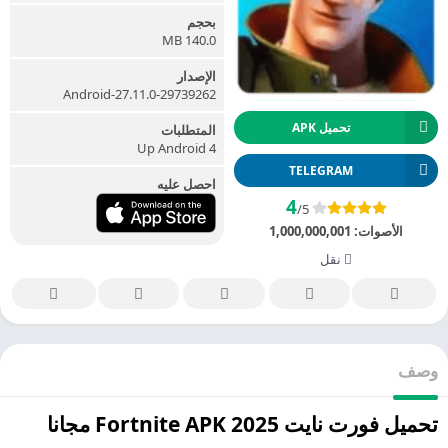
بحجم
140.0 MB
الإصدار
27.11.0-29739262-Android
تحميل APK
المتطلبات
Up Android 4
TELEGRAM
احصل عليه
4
/5
الأصوات:
1,000,000,001
نقل
وصف
تحميل فورت نايت 2025 Fortnite APK مجانا