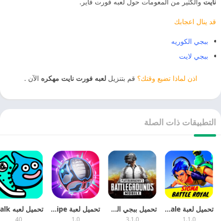
نايت
والكثير من المعومات حول لعبه فورت فاير.
قد ينال اعجابك
ببجي الكوريه
ببجي لايت
اذن لماذا تضيع وقتك؟
قم بتنزيل
لعبه فورت نايت مهكره
الآن .
التطبيقات ذات الصلة
تحميل لعبة Sigma: Battle Royale مهكرة 2026 اخر اصدار APK للاندرويد
تحميل ببجي الكورية مهكرة 2026 PUBG Mobile Kr
تحميل لعبة Rocket League Sideswipe مهكرة 2026
40
1.0
3.1.0
1.1.0