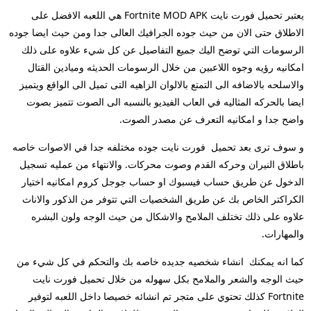
يعتبر تحميل فورت نايت
Fortnite MOD APK
هي اللعبه الافضل على
الاطلاق حتى الان من حيث جوده الجرافيك العالى جدا ومن حيث ايضا جوده
الرسومات التي توضح اليك جميع التفاصيل عن كل شيء علاوه على ذلك
امكانيه رؤيه وجوه اللاعبين من خلال الرسومات الحديثه وميادين القتال
والاسلحه بالاضافه الى التمتع بالالوان الزاهيه التى تميل الى الواقع ويتميز
ايضا بالحركه المثاليه في العاب الفيديو بالنسبه الى الصوت تتميز بصوت
واضح جدا و امكانيه التعرف عن مصدر الصوت.
و سوف ترى بعد تحميل فورت نايت جوده مختلفه جدا في الاصوات خاصه
باطلاق النيران وحركه القدم وصوت محركات. والانتهاء من عمليه تسجيل
الدخول عن طريق حساب فيسبوك او حساب جوجل كروم امكانيه اختيار
الكراكتر الخاص بك عن طريق الشخصيات التي تتوفر من الذكور والاناث
علاوه على ذلك تختلف الملامح والاشكال من حيث الوجه ولون البشره
والمهارات.
كما انه يمكنك انشاء شخصيه جديده خاصه بك والتحكم في كل شيء من
حيث الوجه والشعر والملامح بكل سهوله من خلال تحميل فورت نايت
Fortnite كذلك تحتوي على متجر تم انشائه خصيصا داخل اللعبه لتوفير