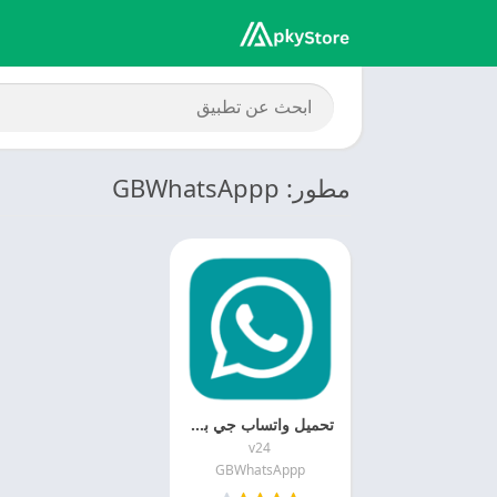
مطور: GBWhatsAppp
تحميل واتساب جي بي 2026 GBWhatsAppp APK اخر اصدار مجانا
v24
GBWhatsAppp