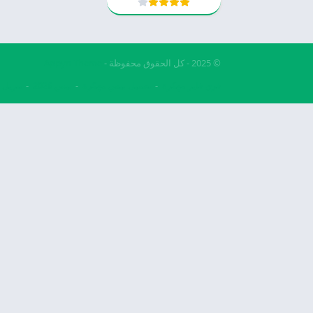
© 2025 - كل الحقوق محفوظة -
Appyn Theme
فري فاير مهكرة
تحميل بيس مهكرة
بيس 2026
تنزيل