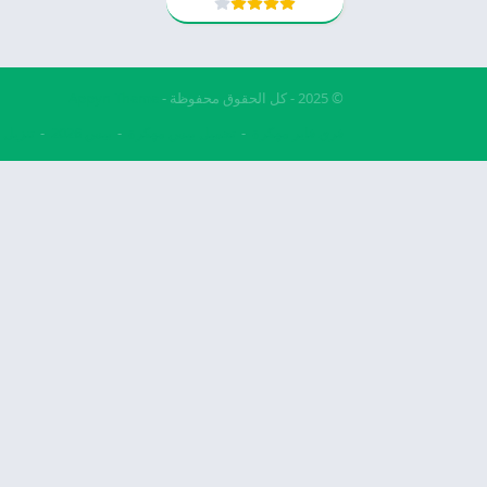
© 2025 - كل الحقوق محفوظة -
Appyn Theme
فري فاير مهكرة
تحميل بيس مهكرة
بيس 2026
تنزيل