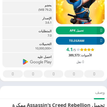
بحجم
(79.2 MB)
الإصدار
3.6.1
تحميل APK
المتطلبات
7.0
TELEGRAM
التحميلات
+10,000,000
4.1
/5
الأصوات:
389,573
احصل عليه
نقل
وصف
تحميل Assassin’s Creed Rebellion مهكرة