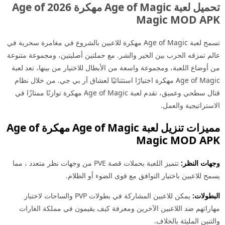
تحميل لعبة Age of Magic مهكرة 2026 Age of
Magic MOD APK
تسمح لعبة Age of Magic مهكرة للاعبين بالشروع في مغامرة سحرية في
عالم تمزقه الحرب بين الخير والشر. مع حملتين أصليتين، ومجموعة متنوعة
من أوضاع اللعبة، ومجموعة واسعة من الأبطال للاختيار من بينها، تعد لعبة
Age of Magic مهكرة اختيارًا استثنائيًا لعشاق آر بي جي. من خلال نظام
قتال سطحي وعميق، تقدم لعبة Age of Magic مهكرة توازنًا ممتازًا في
الاستراتيجية والعمل.
مميزات تنزيل لعبة Age of Magic مهكرة Age of
Magic MOD APK
وجهات النظر:
تتميز اللعبة بحملات قصة PVE من وجهات نظر متعدد ، مما
يسمح للاعبين باختيار التوافق مع قوى الضوء أو الظلام.
البطولات:
يمكن للاعبين المشاركة في بطولات PVP والساحات لاختبار
مهاراتهم ضد اللاعبين الآخرين ومعرفة كيف يقيمون في مملكة الغارات
والتنين المليئة بالخلاف.